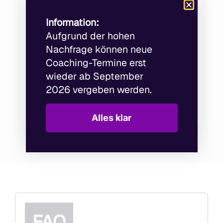
649,-
Information:
Aufgrund der hohen
Nachfrage können neue
Schreibe mir eine Nachricht
Coaching-Termine erst
wieder ab September
Jetzt kontaktieren 🙂
2026
vergeben werden.
Preisangabe netto
Alles klar
FAQ