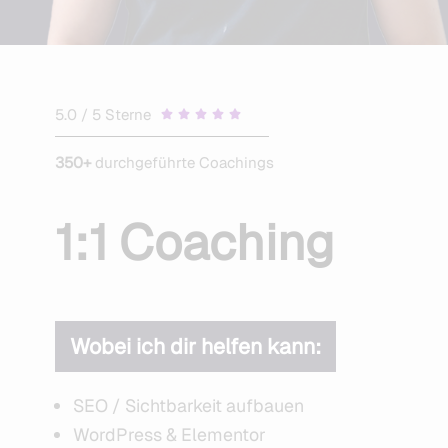
5.0 / 5 Sterne





350+
durchgeführte Coachings
1:1 Coaching
Wobei ich dir helfen kann:
SEO / Sichtbarkeit aufbauen
WordPress & Elementor